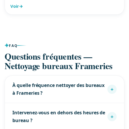
Voir
→
FAQ
Questions fréquentes —
Nettoyage bureaux Frameries
À quelle fréquence nettoyer des bureaux
+
à Frameries ?
Tout dépend de l’occupation : 1×/semaine pour un
Intervenez-vous en dehors des heures de
petit cabinet, 2–3×/semaine pour un plateau actif,
+
bureau ?
quotidien pour les sites à fort passage. À
Frameries, nous ajustons la fréquence après une