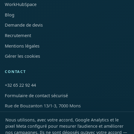
WorkHubSpace
Blog
Demande de devis
Recrutement
Mentions légales
Gérer les cookies
CONTACT
+32 65 22 92 44
Formulaire de contact sécurisé
Rue de Bouzanton 13/1-3, 7000 Mons
Nous utilisons, avec votre accord, Google Analytics et le
LinkedIn
Facebook
Instagram
YouTube
TikTok
X
Snapchat
pixel Meta configuré pour mesurer l’audience et améliorer
nos campagnes. Ils ne sont déposés qu’avec votre accord —