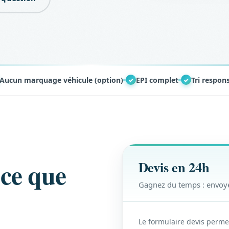
Aucun marquage véhicule (option)
EPI complet
Tri respon
✓
✓
 ce que
Devis en 24h
Gagnez du temps : envoye
Le formulaire devis permet