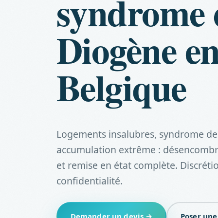
syndrome 
Diogène e
Belgique
Logements insalubres, syndrome de
accumulation extrême : désencombr
et remise en état complète. Discrétio
confidentialité.
Demander un devis →
Poser une