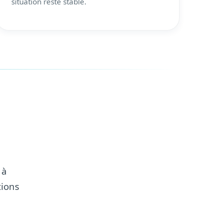
situation reste stable.
 à
tions