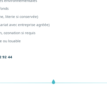
les environnementales
fonds
e, literie si conservée)
nariat avec entreprise agréée)
n, ozonation si requis
e ou louable
2 92 44