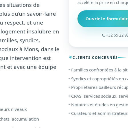
accélère la prise en charg
es situations de
us qu’un savoir-faire
Ouvrir le formulai
du respect, et une
 logement insalubre en
📞 +32 65 22 92
milles, syndics,
 sociaux à Mons, dans le
que intervention est
CLIENTS CONCERNÉS
ent et avec une équipe
• Familles confrontées à la si
• Syndics et copropriétés en 
• Propriétaires bailleurs réc
• CPAS, services sociaux, serv
• Notaires et études en gesti
sieurs niveaux
• Curateurs et administrateur
chets, accumulation