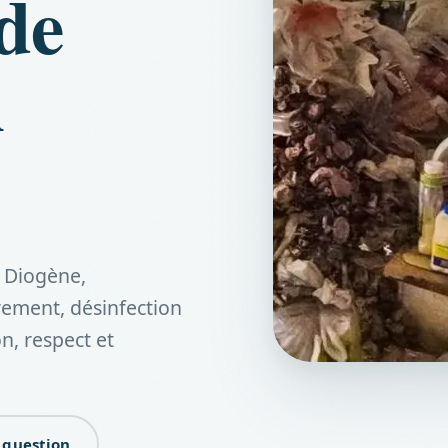
de
n
 Diogène,
ement, désinfection
n, respect et
 question