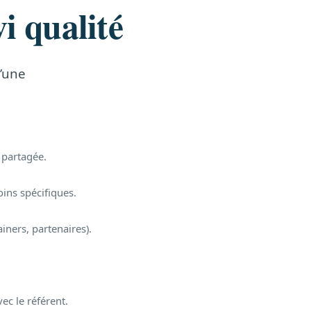
vi qualité
d’une
 partagée.
oins spécifiques.
iners, partenaires).
c le référent.