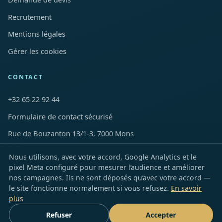
Recrutement
Mentions légales
Gérer les cookies
CONTACT
+32 65 22 92 44
Formulaire de contact sécurisé
Rue de Bouzanton 13/1-3, 7000 Mons
Nous utilisons, avec votre accord, Google Analytics et le
LinkedIn
Facebook
Instagram
YouTube
TikTok
X
Snapchat
pixel Meta configuré pour mesurer l’audience et améliorer
nos campagnes. Ils ne sont déposés qu’avec votre accord —
le site fonctionne normalement si vous refusez.
En savoir
plus
© 2026 FHN Clean · Tous droits réservés
Refuser
Accepter
🇧🇪 Mons · Hainaut · Wallonie · Bruxelles