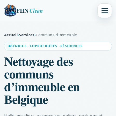
FHN
Clean
Accueil
›
Services
›
Communs d’immeuble
SYNDICS · COPROPRIÉTÉS · RÉSIDENCES
Nettoyage des
communs
d’immeuble en
Belgique
Halls, escaliers, ascenseurs, paliers, parkings et