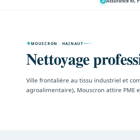
Assurance RC P
✓
MOUSCRON · HAINAUT
Nettoyage profes
Ville frontalière au tissu industriel et c
agroalimentaire), Mouscron attire PME e