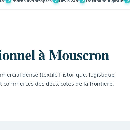
ro
Photos avant/après
Devis 24h
Traçabilité digitale
✓
✓
✓
✓
sionnel à Mouscron
ommercial dense (textile historique, logistique,
t commerces des deux côtés de la frontière.