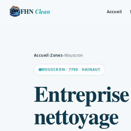
FHN
Clean
Accueil
Accueil
›
Zones
›
Mouscron
MOUSCRON · 7700 · HAINAUT
Entreprise
nettoyage