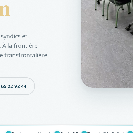
n
syndics et
À la frontière
e transfrontalière
 65 22 92 44