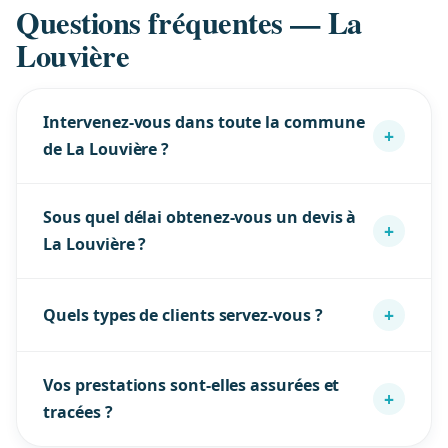
Questions fréquentes — La
Louvière
Intervenez-vous dans toute la commune
+
de La Louvière ?
Oui : La Louvière (7100) et ses quartiers — Centre,
Sous quel délai obtenez-vous un devis à
Houdeng-Goegnies, Houdeng-Aimeries, Saint-
+
La Louvière ?
Vaast, Haine-Saint-Paul… — ainsi que les
communes limitrophes. Pour une zone non listée,
Réponse sous 24h ouvrables après votre
contactez-nous.
+
Quels types de clients servez-vous ?
demande. À 20 min de notre base montoise : la
Région du Centre fait partie de notre zone la plus
Entreprises, syndics et copropriétés, professions
dense.
Vos prestations sont-elles assurées et
médicales, commerces, chantiers et particuliers à
+
tracées ?
La Louvière et dans le Hainaut.