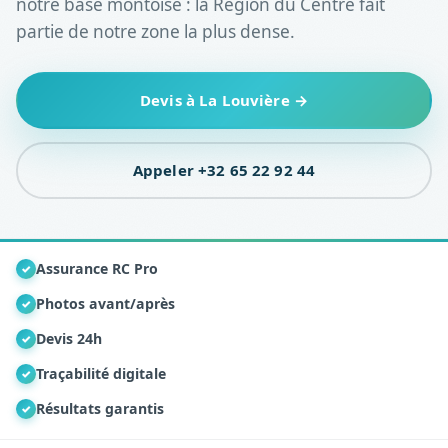
notre base montoise : la Région du Centre fait
partie de notre zone la plus dense.
Devis à La Louvière →
Appeler +32 65 22 92 44
Assurance RC Pro
✓
Photos avant/après
✓
Devis 24h
✓
Traçabilité digitale
✓
Résultats garantis
✓