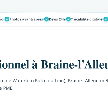
ro
Photos avant/après
Devis 24h
Traçabilité digitale
✓
✓
✓
✓
ionnel à Braine-l’Alle
e de Waterloo (Butte du Lion), Braine-l’Alleud mê
e PME.