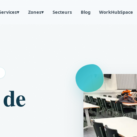
Services
▾
Zones
▾
Secteurs
Blog
WorkHubSpace
N
 de