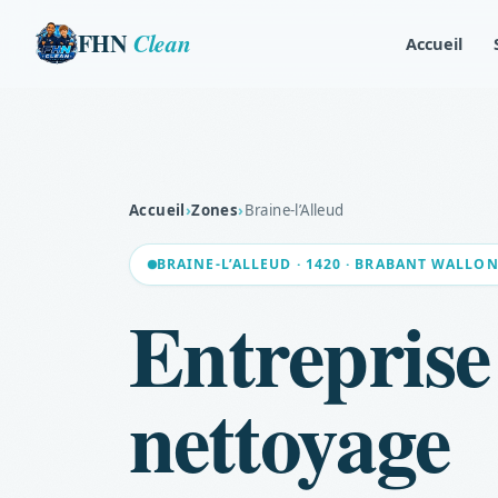
FHN
Clean
Accueil
Accueil
›
Zones
›
Braine-l’Alleud
BRAINE-L’ALLEUD · 1420 · BRABANT WALLO
Entreprise
nettoyage