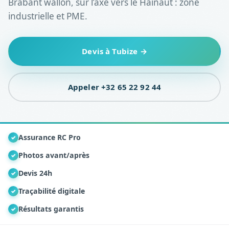
Brabant wallon, sur l’axe vers le Hainaut : zone
industrielle et PME.
Devis à Tubize →
Appeler +32 65 22 92 44
Assurance RC Pro
✓
Photos avant/après
✓
Devis 24h
✓
Traçabilité digitale
✓
Résultats garantis
✓