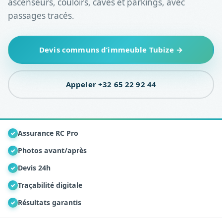
ascenseurs, couloirs, caves et parkings, avec
passages tracés.
Devis communs d’immeuble Tubize →
Appeler +32 65 22 92 44
Assurance RC Pro
✓
Photos avant/après
✓
Devis 24h
✓
Traçabilité digitale
✓
Résultats garantis
✓