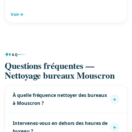
Voir
→
FAQ
Questions fréquentes —
Nettoyage bureaux Mouscron
À quelle fréquence nettoyer des bureaux
+
à Mouscron ?
Tout dépend de l’occupation : 1×/semaine pour un
Intervenez-vous en dehors des heures de
petit cabinet, 2–3×/semaine pour un plateau actif,
+
bureau ?
quotidien pour les sites à fort passage. À