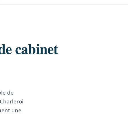
de cabinet
ole de
Charleroi
quent une