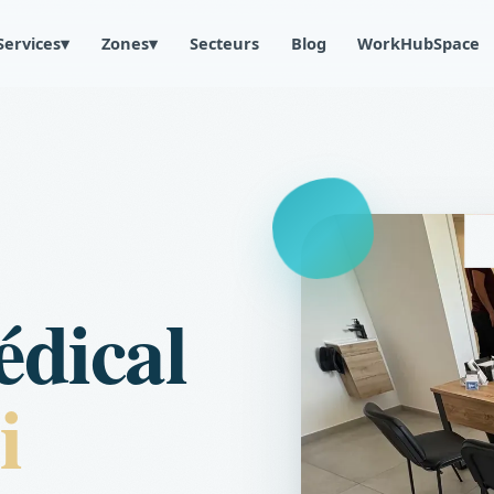
Services
▾
Zones
▾
Secteurs
Blog
WorkHubSpace
édical
i