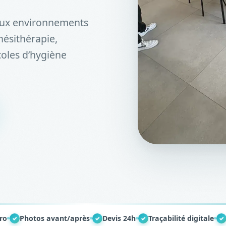
aux environnements
inésithérapie,
coles d’hygiène
ro
Photos avant/après
Devis 24h
Traçabilité digitale
✓
✓
✓
✓