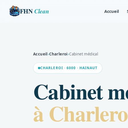
FHN
Clean
Accueil
Accueil
›
Charleroi
›
Cabinet médical
CHARLEROI · 6000 · HAINAUT
Cabinet m
à Charlero