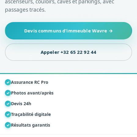
ascenseurs, couloirs, caves et parkings, avec
passages tracés.
Devis communs d’immeuble Wavre →
Appeler +32 65 22 92 44
Assurance RC Pro
✓
Photos avant/après
✓
Devis 24h
✓
Traçabilité digitale
✓
Résultats garantis
✓