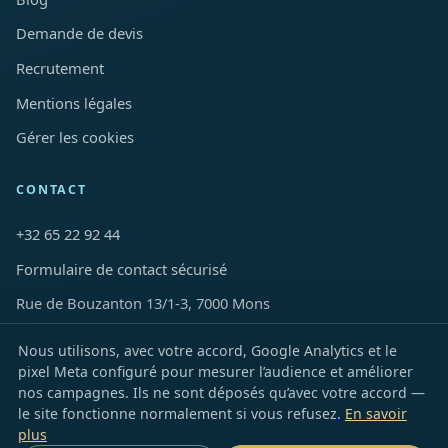
Demande de devis
Recrutement
Mentions légales
Gérer les cookies
CONTACT
+32 65 22 92 44
Formulaire de contact sécurisé
Rue de Bouzanton 13/1-3, 7000 Mons
Nous utilisons, avec votre accord, Google Analytics et le
LinkedIn
Facebook
Instagram
YouTube
TikTok
X
Snapchat
pixel Meta configuré pour mesurer l’audience et améliorer
nos campagnes. Ils ne sont déposés qu’avec votre accord —
le site fonctionne normalement si vous refusez.
En savoir
plus
© 2026 FHN Clean · Tous droits réservés