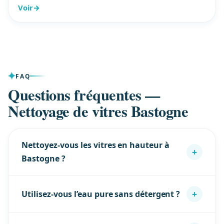
Voir
→
FAQ
Questions fréquentes —
Nettoyage de vitres Bastogne
Nettoyez-vous les vitres en hauteur à
+
Bastogne ?
Oui : perche télescopique à eau pure pour la
+
Utilisez-vous l’eau pure sans détergent ?
plupart des étages, nacelle pour les cas
spécifiques. Sécurité et assurance RC Pro couvrent
Oui, l’eau déminéralisée donne un rendu net sans
chaque intervention à Bastogne.