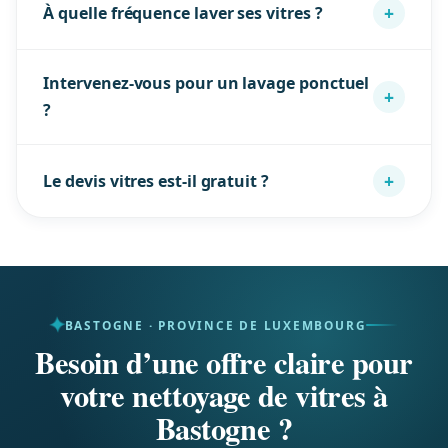
+
À quelle fréquence laver ses vitres ?
résidus ni traces, écologique et sans produit
chimique.
Vitrines et façades exposées : mensuel à
Intervenez-vous pour un lavage ponctuel
bimensuel. Bureaux : trimestriel courant. On
+
?
calibre selon votre exposition à Bastogne.
Oui, prestation unique possible (après chantier,
+
Le devis vitres est-il gratuit ?
événement, printemps) comme contrat régulier.
Oui, devis gratuit et sans engagement sous 24h,
sur base de vos surfaces et hauteurs à Bastogne.
BASTOGNE · PROVINCE DE LUXEMBOURG
Besoin d’une offre claire pour
votre nettoyage de vitres à
Bastogne ?