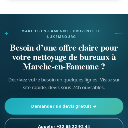
Le tarif dépend de la surface, de la fréquence et
des prestations incluses. Comptez un devis précis
sous 24h après visite — sans engagement.
MARCHE-EN-FAMENNE · PROVINCE DE
LUXEMBOURG
Besoin d’une offre claire pour
votre nettoyage de bureaux à
Marche-en-Famenne ?
Décrivez votre besoin en quelques lignes. Visite sur
site rapide, devis sous 24h ouvrables.
Demander un devis gratuit →
Appeler +32 65 22 92 44