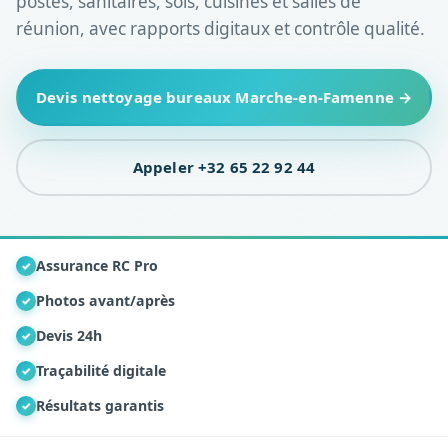
postes, sanitaires, sols, cuisines et salles de
réunion, avec rapports digitaux et contrôle qualité.
Devis nettoyage bureaux Marche-en-Famenne →
Appeler +32 65 22 92 44
Assurance RC Pro
✓
Photos avant/après
✓
Devis 24h
✓
Traçabilité digitale
✓
Résultats garantis
✓