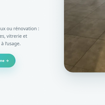
ux ou rénovation :
s, vitrerie et
 à l’usage.
nne →