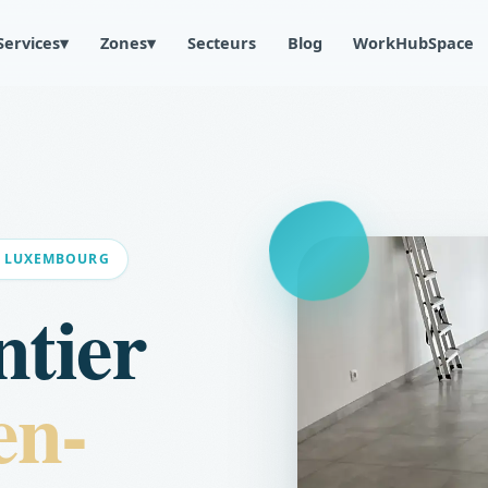
Services
▾
Zones
▾
Secteurs
Blog
WorkHubSpace
DE LUXEMBOURG
ntier
en-