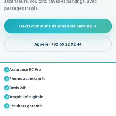
ascenseurs, couloirs, caves et parkings, avec
passages tracés.
Devis communs d’immeuble Seraing →
Appeler +32 65 22 92 44
Assurance RC Pro
✓
Photos avant/après
✓
Devis 24h
✓
Traçabilité digitale
✓
Résultats garantis
✓