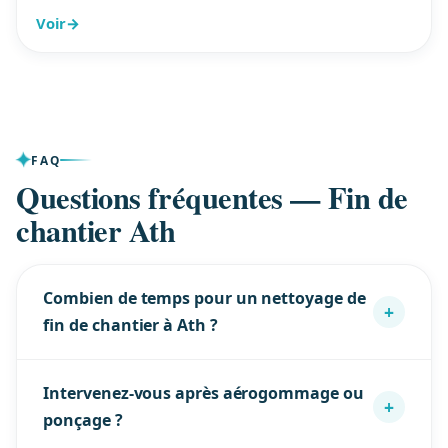
Voir
→
FAQ
Questions fréquentes — Fin de
chantier Ath
Combien de temps pour un nettoyage de
+
fin de chantier à Ath ?
Selon la surface et l’intensité des travaux. Nous
Intervenez-vous après aérogommage ou
cadençons à des rythmes réalistes (ex. post-
+
ponçage ?
aérogommage ~6 m²/h) et vous donnons une
estimation ferme dans le devis sous 24h à Ath.