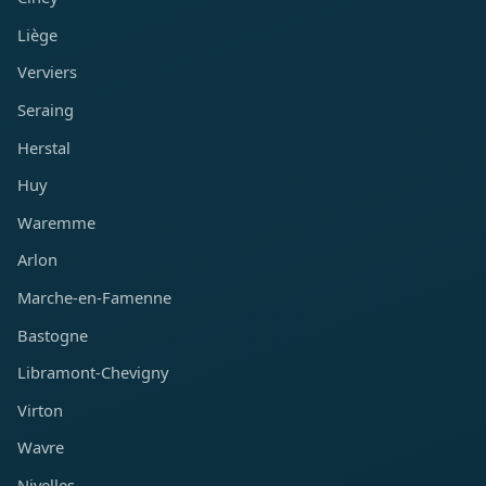
Liège
Verviers
Seraing
Herstal
Huy
Waremme
Arlon
Marche-en-Famenne
Bastogne
Libramont-Chevigny
Virton
Wavre
Nivelles