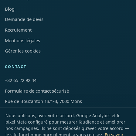
Blog
Demande de devis
Recrutement
Mentions légales
Gérer les cookies
CONTACT
+32 65 22 92 44
Formulaire de contact sécurisé
Rue de Bouzanton 13/1-3, 7000 Mons
Nous utilisons, avec votre accord, Google Analytics et le
LinkedIn
Facebook
Instagram
YouTube
TikTok
X
Snapchat
pixel Meta configuré pour mesurer l’audience et améliorer
nos campagnes. Ils ne sont déposés qu’avec votre accord —
le site fonctionne normalement si vous refusez.
En savoir