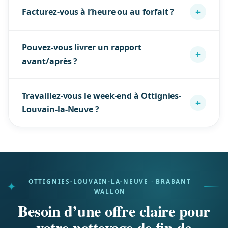
Ottignies-Louvain-la-Neuve.
+
Facturez-vous à l’heure ou au forfait ?
poussières fines, nettoyage humide et finitions
soignées, avec tarification claire au m².
Fin de chantier : minimum 3h facturées, puis forfait
Pouvez-vous livrer un rapport
ou horaire selon le chantier. Tout est détaillé poste
+
avant/après ?
par poste dans le devis.
Oui, rapport photo horodaté sur demande — utile
Travaillez-vous le week-end à Ottignies-
pour la réception de chantier, l’architecte, le maître
+
Louvain-la-Neuve ?
d’ouvrage ou l’assurance.
Oui, nous adaptons les créneaux pour tenir vos
délais de livraison à Ottignies-Louvain-la-Neuve :
soirée et week-end possibles.
OTTIGNIES-LOUVAIN-LA-NEUVE · BRABANT
WALLON
Besoin d’une offre claire pour
votre nettoyage de fin de