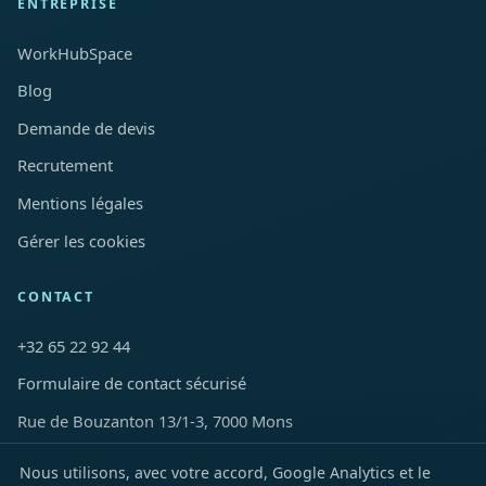
ENTREPRISE
WorkHubSpace
Blog
Demande de devis
Recrutement
Mentions légales
Gérer les cookies
CONTACT
+32 65 22 92 44
Formulaire de contact sécurisé
Rue de Bouzanton 13/1-3, 7000 Mons
Nous utilisons, avec votre accord, Google Analytics et le
LinkedIn
Facebook
Instagram
YouTube
TikTok
X
Snapchat