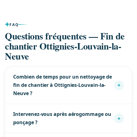
FAQ
Questions fréquentes — Fin de
chantier Ottignies-Louvain-la-
Neuve
Combien de temps pour un nettoyage de
+
fin de chantier à Ottignies-Louvain-la-
Neuve ?
Selon la surface et l’intensité des travaux. Nous
Intervenez-vous après aérogommage ou
cadençons à des rythmes réalistes (ex. post-
+
ponçage ?
aérogommage ~6 m²/h) et vous donnons une
estimation ferme dans le devis sous 24h à
Oui, c’est une de nos spécialités : aspiration des