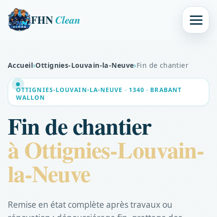
FHN
Clean
Accueil
›
Ottignies-Louvain-la-Neuve
›
Fin de chantier
OTTIGNIES-LOUVAIN-LA-NEUVE · 1340 · BRABANT
WALLON
Fin de chantier
à Ottignies-Louvain-
la-Neuve
Remise en état complète après travaux ou